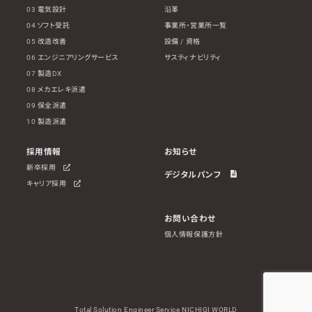
03 電気設計
沿革
04 ソフト受託
事業所・営業所一覧
05 改造改善
設備 / 資格
06 エンジニアリングサービス
サスティナビリティ
07 製造DX
08 メカエレキ派遣
09 保全派遣
10 製造派遣
採用情報
お知らせ
新卒採用
デジタルパンフ
キャリア採用
お問い合わせ
個人情報保護方針
Total Solution Engineer Service NICHIGI WORLD