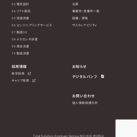
03 電気設計
沿革
04 ソフト受託
事業所・営業所一覧
05 改造改善
設備 / 資格
06 エンジニアリングサービス
サスティナビリティ
07 製造DX
08 メカエレキ派遣
09 保全派遣
10 製造派遣
採用情報
お知らせ
新卒採用
デジタルパンフ
キャリア採用
お問い合わせ
個人情報保護方針
Total Solution Engineer Service NICHIGI WORLD