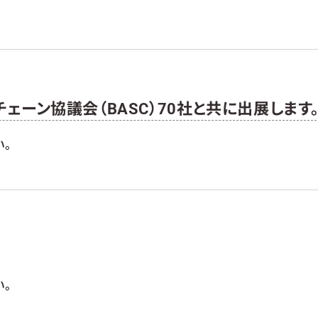
イチェーン協議会（BASC）70社と共に出展します
い。
い。