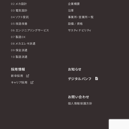
02 メカ設計
企業概要
03 電気設計
沿革
04 ソフト受託
事業所・営業所一覧
05 改造改善
設備 / 資格
06 エンジニアリングサービス
サスティナビリティ
07 製造DX
08 メカエレキ派遣
09 保全派遣
10 製造派遣
採用情報
お知らせ
新卒採用
デジタルパンフ
キャリア採用
お問い合わせ
個人情報保護方針