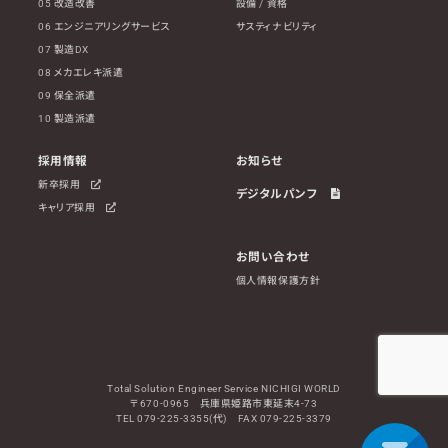
05 改造改善
設備 / 資格
06 エンジニアリングサービス
サスティナビリティ
07 製造DX
08 メカエレキ派遣
09 保全派遣
10 製造派遣
採用情報
お知らせ
新卒採用
デジタルパンフ
キャリア採用
お問い合わせ
個人情報保護方針
Total Solution Engineer Service NICHIGI WORLD
〒670-0965 兵庫県姫路市東延末4-73
TEL 079-225-3355(代) FAX 079-225-3379