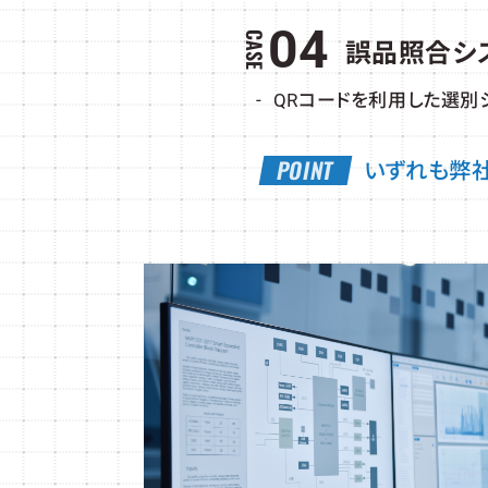
04
誤品照合シ
QRコードを利用した選別
いずれも弊