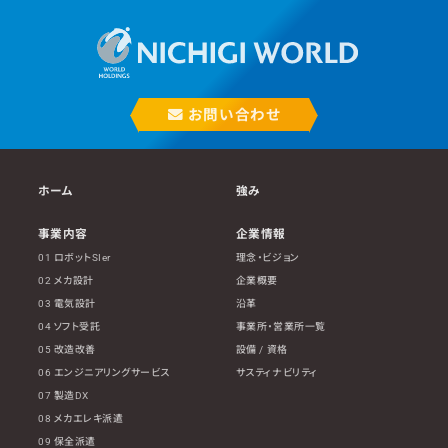
お問い合わせ
ホーム
強み
事業内容
企業情報
01 ロボットSIer
理念・ビジョン
02 メカ設計
企業概要
03 電気設計
沿革
04 ソフト受託
事業所・営業所一覧
05 改造改善
設備 / 資格
06 エンジニアリングサービス
サスティナビリティ
07 製造DX
08 メカエレキ派遣
09 保全派遣