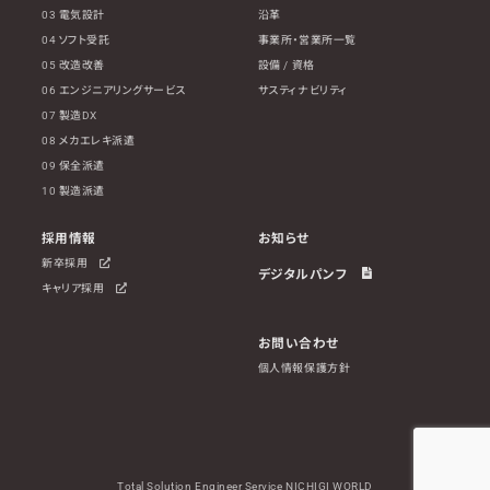
03 電気設計
沿革
04 ソフト受託
事業所・営業所一覧
05 改造改善
設備 / 資格
06 エンジニアリングサービス
サスティナビリティ
07 製造DX
08 メカエレキ派遣
09 保全派遣
10 製造派遣
採用情報
お知らせ
新卒採用
デジタルパンフ
キャリア採用
お問い合わせ
個人情報保護方針
Total Solution Engineer Service NICHIGI WORLD