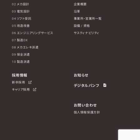
02 メカ設計
企業概要
03 電気設計
沿革
04 ソフト受託
事業所・営業所一覧
05 改造改善
設備 / 資格
06 エンジニアリングサービス
サスティナビリティ
07 製造DX
08 メカエレキ派遣
09 保全派遣
10 製造派遣
採用情報
お知らせ
新卒採用
デジタルパンフ
キャリア採用
お問い合わせ
個人情報保護方針