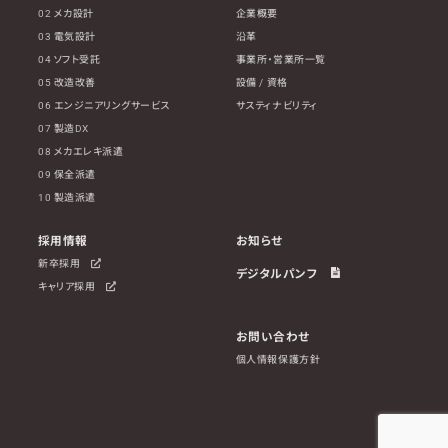
02 メカ設計
企業概要
03 電気設計
沿革
04 ソフト受託
事業所・営業所一覧
05 改造改善
設備 / 資格
06 エンジニアリングサービス
サスティナビリティ
07 製造DX
08 メカエレキ派遣
09 保全派遣
10 製造派遣
採用情報
お知らせ
新卒採用
デジタルパンフ
キャリア採用
お問い合わせ
個人情報保護方針