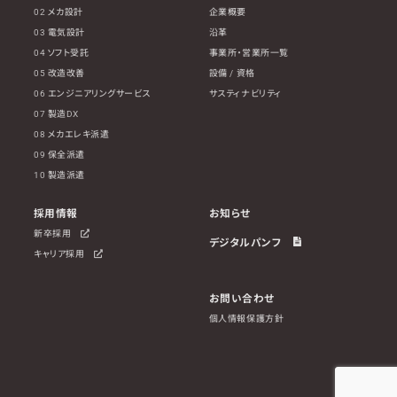
02 メカ設計
企業概要
03 電気設計
沿革
04 ソフト受託
事業所・営業所一覧
05 改造改善
設備 / 資格
06 エンジニアリングサービス
サスティナビリティ
07 製造DX
08 メカエレキ派遣
09 保全派遣
10 製造派遣
採用情報
お知らせ
新卒採用
デジタルパンフ
キャリア採用
お問い合わせ
個人情報保護方針