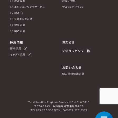
05 改造改善
設備 / 資格
06 エンジニアリングサービス
サスティナビリティ
07 製造DX
08 メカエレキ派遣
09 保全派遣
10 製造派遣
採用情報
お知らせ
新卒採用
デジタルパンフ
キャリア採用
お問い合わせ
個人情報保護方針
Total Solution Engineer Service NICHIGI WORLD
〒670-0965 兵庫県姫路市東延末4-73
TEL 079-225-3355(代) FAX 079-225-3379