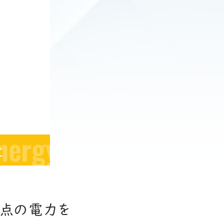
nergy
に
拠点の電力を