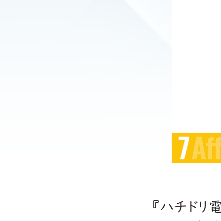
7
Af
『ハチドリ