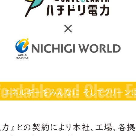
×
fordable and Clean E
エネルギーをみんなに そしてクリーン
電力』との契約により本社、工場、各